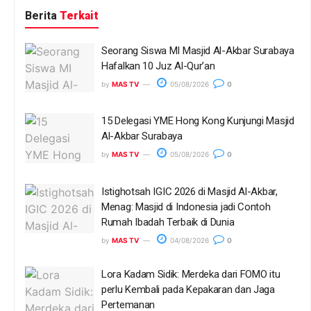
Berita
Terkait
Seorang Siswa MI Masjid Al-Akbar Surabaya
Hafalkan 10 Juz Al-Qur’an
by
MAS TV
05/08/2026
0
15 Delegasi YME Hong Kong Kunjungi Masjid
Al-Akbar Surabaya
by
MAS TV
05/08/2026
0
Istighotsah IGIC 2026 di Masjid Al-Akbar,
Menag: Masjid di Indonesia jadi Contoh
Rumah Ibadah Terbaik di Dunia
by
MAS TV
04/08/2026
0
Lora Kadam Sidik: Merdeka dari FOMO itu
perlu Kembali pada Kepakaran dan Jaga
Pertemanan