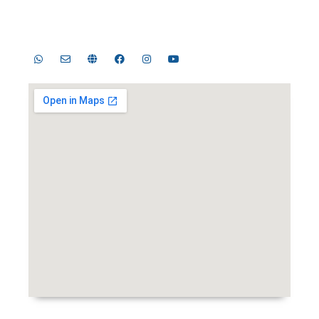
Jambangan, Surabaya, Jawa Timur 60274
Telp. 031-8289755, 031-8289756 | Fax. 031-8286896