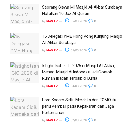
Seorang Siswa MI Masjid Al-Akbar Surabaya
Hafalkan 10 Juz Al-Qur’an
by
MAS TV
05/08/2026
0
15 Delegasi YME Hong Kong Kunjungi Masjid
Al-Akbar Surabaya
by
MAS TV
05/08/2026
0
Istighotsah IGIC 2026 di Masjid Al-Akbar,
Menag: Masjid di Indonesia jadi Contoh
Rumah Ibadah Terbaik di Dunia
by
MAS TV
04/08/2026
0
Lora Kadam Sidik: Merdeka dari FOMO itu
perlu Kembali pada Kepakaran dan Jaga
Pertemanan
by
MAS TV
02/08/2026
0