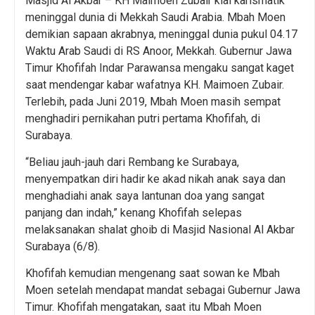
Masjid Al Akbar – KH Maimoen Zubair kiai karismatik
meninggal dunia di Mekkah Saudi Arabia. Mbah Moen
demikian sapaan akrabnya, meninggal dunia pukul 04.17
Waktu Arab Saudi di RS Anoor, Mekkah. Gubernur Jawa
Timur Khofifah Indar Parawansa mengaku sangat kaget
saat mendengar kabar wafatnya KH. Maimoen Zubair.
Terlebih, pada Juni 2019, Mbah Moen masih sempat
menghadiri pernikahan putri pertama Khofifah, di
Surabaya.
“Beliau jauh-jauh dari Rembang ke Surabaya,
menyempatkan diri hadir ke akad nikah anak saya dan
menghadiahi anak saya lantunan doa yang sangat
panjang dan indah,” kenang Khofifah selepas
melaksanakan shalat ghoib di Masjid Nasional Al Akbar
Surabaya (6/8).
Khofifah kemudian mengenang saat sowan ke Mbah
Moen setelah mendapat mandat sebagai Gubernur Jawa
Timur. Khofifah mengatakan, saat itu Mbah Moen