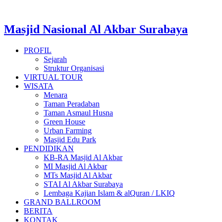
Masjid Nasional Al Akbar Surabaya
PROFIL
Sejarah
Struktur Organisasi
VIRTUAL TOUR
WISATA
Menara
Taman Peradaban
Taman Asmaul Husna
Green House
Urban Farming
Masjid Edu Park
PENDIDIKAN
KB-RA Masjid Al Akbar
MI Masjid Al Akbar
MTs Masjid Al Akbar
STAI Al Akbar Surabaya
Lembaga Kajian Islam & alQuran / LKIQ
GRAND BALLROOM
BERITA
KONTAK