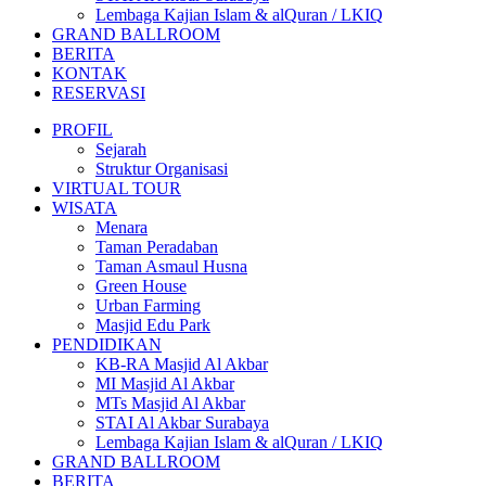
Lembaga Kajian Islam & alQuran / LKIQ
GRAND BALLROOM
BERITA
KONTAK
RESERVASI
PROFIL
Sejarah
Struktur Organisasi
VIRTUAL TOUR
WISATA
Menara
Taman Peradaban
Taman Asmaul Husna
Green House
Urban Farming
Masjid Edu Park
PENDIDIKAN
KB-RA Masjid Al Akbar
MI Masjid Al Akbar
MTs Masjid Al Akbar
STAI Al Akbar Surabaya
Lembaga Kajian Islam & alQuran / LKIQ
GRAND BALLROOM
BERITA