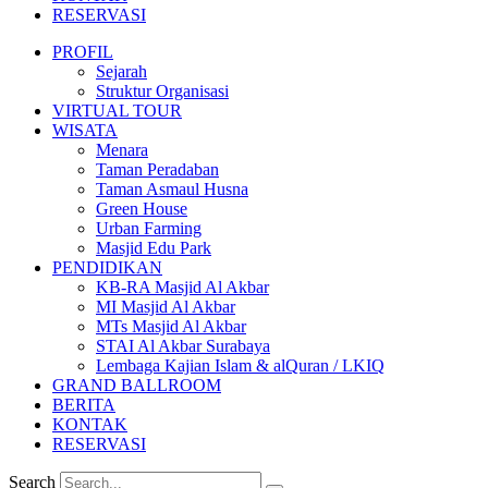
RESERVASI
PROFIL
Sejarah
Struktur Organisasi
VIRTUAL TOUR
WISATA
Menara
Taman Peradaban
Taman Asmaul Husna
Green House
Urban Farming
Masjid Edu Park
PENDIDIKAN
KB-RA Masjid Al Akbar
MI Masjid Al Akbar
MTs Masjid Al Akbar
STAI Al Akbar Surabaya
Lembaga Kajian Islam & alQuran / LKIQ
GRAND BALLROOM
BERITA
KONTAK
RESERVASI
Search