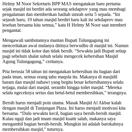
Helmy M Noor Sekretaris BPP MAS mengatakan baru pertama
sejak masjid ini berdiri ada seorang sekdaprov yang mau membagi
pengalaman dan memberikan hadiah umrah serta 5 sepada. “Ini
sejarah baru, 19 tahun masjid berdiri baru kali ini sekdaprov mau
lesehan bersama kita semua,” kata H Helmy M Noor saat memberi
pengantar.
Mengawali sambutannya mantan Bupati Tulungagung ini
menceritakan awal mulanya dirinya berwudhu di masjid ini. Namun
masjid ini tidak kotor dan tidak bersih. “Sewaktu jadi Bupati setiap
pagi sebelum shalat subuh selalu mengecek kebersihan Masjid
Agung Tulungagung,” ceritanya.
Pria berusia 58 tahun ini mengatakan kebersihan itu bagian dari
pada iman, semua orang tahu maqola itu. Makanya di masjidil
haram dan masjid nabawi yang begitu besar kebersihannya selalu
terjaga, mulai dari masjid, serambi hingga toilet masjid. “Mereka
selalu ngeceknya serius dan betul-betul membersihkan,” terangnya.
Bersih harus menjadi poin utama. Masak Masjid Al Akbar kalah
dengan masjid di Tunjungan Plaza. Ini harus menjadi motivasi kita
bersama. “Dulu sewaktu kecil, bagian saya bersih-bersih masjid.
Kalau ngaji dan jadi imam masjid kuatir salah, makanya saya
mengambil bagian bersih-bersih. Mungkin ini adalah barokahnya
membersihkan masjid,” tuturnya.