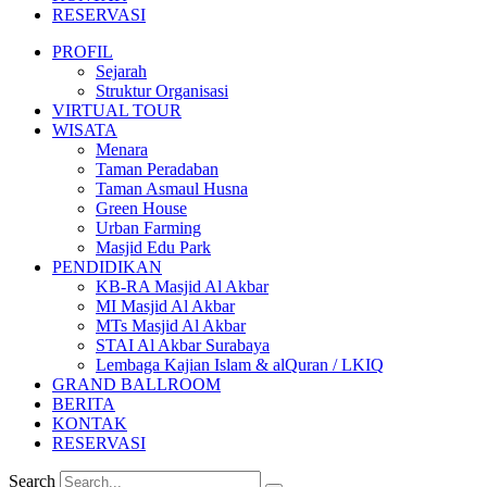
RESERVASI
PROFIL
Sejarah
Struktur Organisasi
VIRTUAL TOUR
WISATA
Menara
Taman Peradaban
Taman Asmaul Husna
Green House
Urban Farming
Masjid Edu Park
PENDIDIKAN
KB-RA Masjid Al Akbar
MI Masjid Al Akbar
MTs Masjid Al Akbar
STAI Al Akbar Surabaya
Lembaga Kajian Islam & alQuran / LKIQ
GRAND BALLROOM
BERITA
KONTAK
RESERVASI
Search