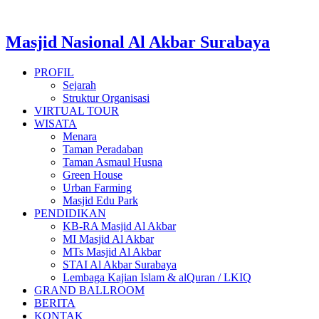
Masjid Nasional Al Akbar Surabaya
PROFIL
Sejarah
Struktur Organisasi
VIRTUAL TOUR
WISATA
Menara
Taman Peradaban
Taman Asmaul Husna
Green House
Urban Farming
Masjid Edu Park
PENDIDIKAN
KB-RA Masjid Al Akbar
MI Masjid Al Akbar
MTs Masjid Al Akbar
STAI Al Akbar Surabaya
Lembaga Kajian Islam & alQuran / LKIQ
GRAND BALLROOM
BERITA
KONTAK