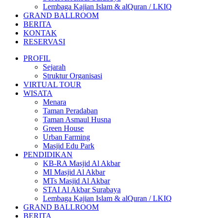
Lembaga Kajian Islam & alQuran / LKIQ
GRAND BALLROOM
BERITA
KONTAK
RESERVASI
PROFIL
Sejarah
Struktur Organisasi
VIRTUAL TOUR
WISATA
Menara
Taman Peradaban
Taman Asmaul Husna
Green House
Urban Farming
Masjid Edu Park
PENDIDIKAN
KB-RA Masjid Al Akbar
MI Masjid Al Akbar
MTs Masjid Al Akbar
STAI Al Akbar Surabaya
Lembaga Kajian Islam & alQuran / LKIQ
GRAND BALLROOM
BERITA