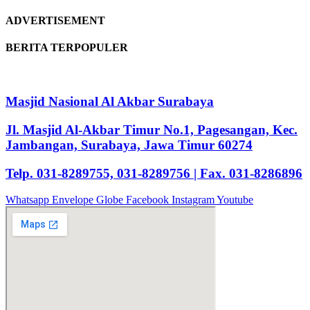
ADVERTISEMENT
BERITA TERPOPULER
Masjid Nasional Al Akbar Surabaya
Jl. Masjid Al-Akbar Timur No.1, Pagesangan, Kec.
Jambangan, Surabaya, Jawa Timur 60274
Telp. 031-8289755, 031-8289756 | Fax. 031-8286896
Whatsapp
Envelope
Globe
Facebook
Instagram
Youtube