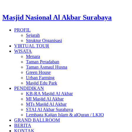
Masjid Nasional Al Akbar Surabaya
PROFIL
Sejarah
Struktur Organisasi
VIRTUAL TOUR
WISATA
Menara
Taman Peradaban
Taman Asmaul Husna
Green House
Urban Farming
Masjid Edu Park
PENDIDIKAN
KB-RA Masjid Al Akbar
MI Masjid Al Akbar
MTs Masjid Al Akbar
STAI Al Akbar Surabaya
Lembaga Kajian Islam & alQuran / LKIQ
GRAND BALLROOM
BERITA
KONTAK