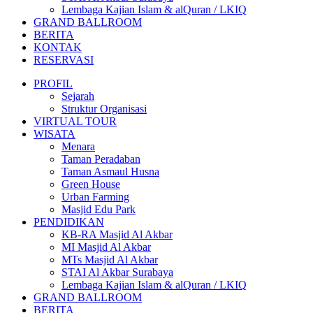
Lembaga Kajian Islam & alQuran / LKIQ
GRAND BALLROOM
BERITA
KONTAK
RESERVASI
PROFIL
Sejarah
Struktur Organisasi
VIRTUAL TOUR
WISATA
Menara
Taman Peradaban
Taman Asmaul Husna
Green House
Urban Farming
Masjid Edu Park
PENDIDIKAN
KB-RA Masjid Al Akbar
MI Masjid Al Akbar
MTs Masjid Al Akbar
STAI Al Akbar Surabaya
Lembaga Kajian Islam & alQuran / LKIQ
GRAND BALLROOM
BERITA