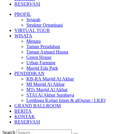
RESERVASI
PROFIL
Sejarah
Struktur Organisasi
VIRTUAL TOUR
WISATA
Menara
Taman Peradaban
Taman Asmaul Husna
Green House
Urban Farming
Masjid Edu Park
PENDIDIKAN
KB-RA Masjid Al Akbar
MI Masjid Al Akbar
MTs Masjid Al Akbar
STAI Al Akbar Surabaya
Lembaga Kajian Islam & alQuran / LKIQ
GRAND BALLROOM
BERITA
KONTAK
RESERVASI
Search