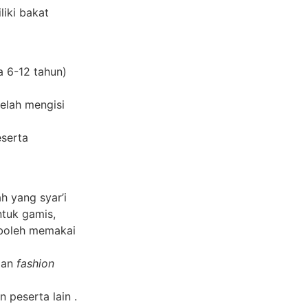
iki bakat
a 6-12 tahun)
elah mengisi
eserta
 yang syar’i
ntuk gamis,
k boleh memakai
pan
fashion
 peserta lain .