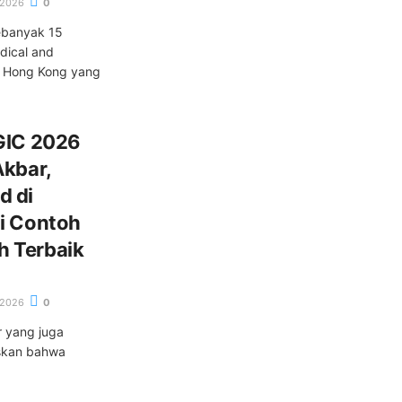
/2026
0
ebanyak 15
dical and
i Hong Kong yang
IGIC 2026
Akbar,
d di
di Contoh
h Terbaik
/2026
0
 yang juga
askan bahwa