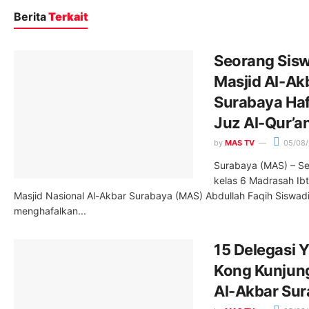
Berita
Terkait
Seorang Sisw
Masjid Al-Ak
Surabaya Haf
Juz Al-Qur’a
by
MAS TV
05/08
Surabaya (MAS) – Se
kelas 6 Madrasah Ibt
Masjid Nasional Al-Akbar Surabaya (MAS) Abdullah Faqih Siswa
menghafalkan...
15 Delegasi
Kong Kunjung
Al-Akbar Su