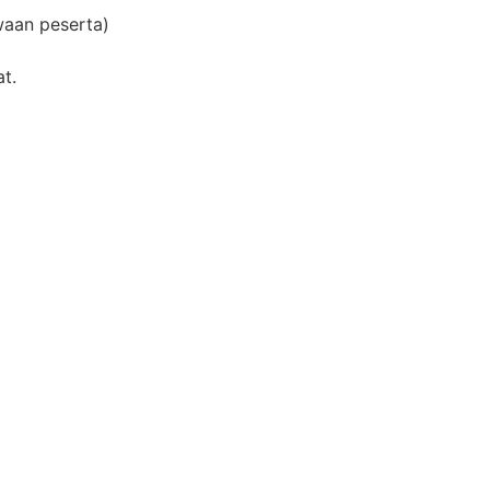
waan peserta)
t.