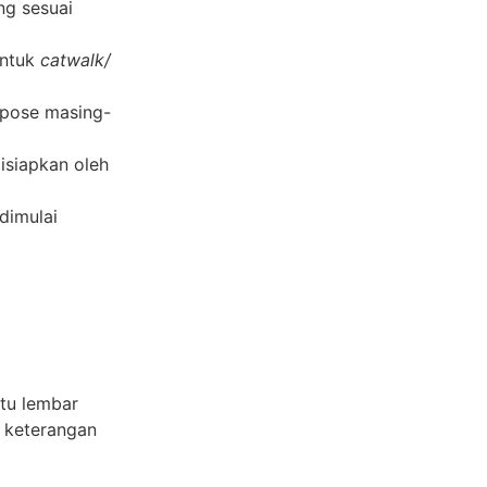
ng sesuai
untuk
catwalk/
pose masing-
disiapkan oleh
dimulai
tu lembar
t keterangan