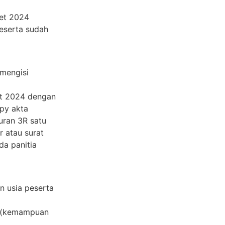
ret 2024
peserta sudah
mengisi
et 2024 dengan
opy akta
ran 3R satu
 atau surat
da panitia
n usia peserta
i (kemampuan