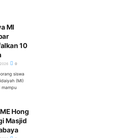
a MI
bar
alkan 10
n
/2026
0
orang siswa
idaiyah (MI)
di mampu
 YME Hong
i Masjid
rabaya