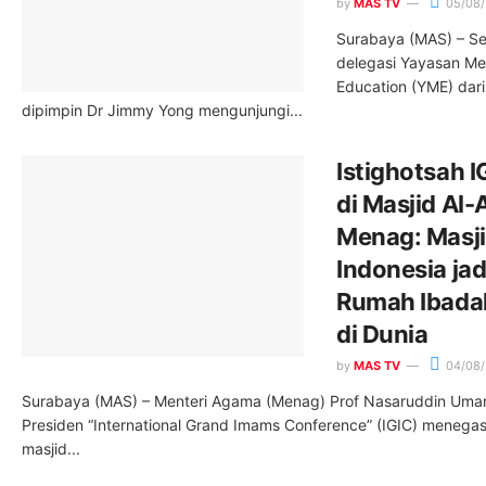
by
MAS TV
05/08
Surabaya (MAS) – S
delegasi Yayasan Me
Education (YME) dar
dipimpin Dr Jimmy Yong mengunjungi...
Istighotsah 
di Masjid Al-
Menag: Masji
Indonesia ja
Rumah Ibada
di Dunia
by
MAS TV
04/08
Surabaya (MAS) – Menteri Agama (Menag) Prof Nasaruddin Umar
Presiden “International Grand Imams Conference” (IGIC) meneg
masjid...