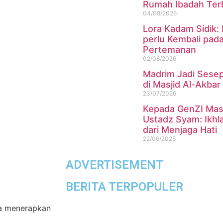
Rumah Ibadah Terb
04/08/2026
Lora Kadam Sidik:
perlu Kembali pad
Pertemanan
02/08/2026
Madrim Jadi Sesep
di Masjid Al-Akba
23/07/2026
Kepada GenZI Masj
Ustadz Syam: Ikhla
dari Menjaga Hati
22/06/2026
ADVERTISEMENT
BERITA TERPOPULER
ra menerapkan