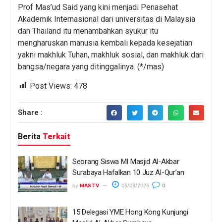
Prof Mas’ud Said yang kini menjadi Penasehat
Akademik Internasional dari universitas di Malaysia
dan Thailand itu menambahkan syukur itu
mengharuskan manusia kembali kepada kesejatian
yakni makhluk Tuhan, makhluk sosial, dan makhluk dari
bangsa/negara yang ditinggalinya. (*/mas)
Post Views:
478
Share :
Berita
Terkait
Seorang Siswa MI Masjid Al-Akbar
Surabaya Hafalkan 10 Juz Al-Qur’an
by
MAS TV
05/08/2026
0
15 Delegasi YME Hong Kong Kunjungi