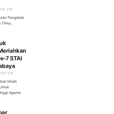
2026
0
dan Pengelola
 Timur,
tuk
Meriahkan
ke-7 STAI
rabaya
2026
0
bat Ilmiah
 Untuk
Tinggi Agama
bar