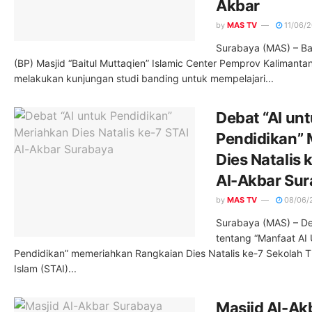
Akbar
by
MAS TV
11/06/
Surabaya (MAS) – Ba
(BP) Masjid “Baitul Muttaqien” Islamic Center Pemprov Kalimantan
melakukan kunjungan studi banding untuk mempelajari...
Debat “AI un
Pendidikan” 
Dies Natalis 
Al-Akbar Su
by
MAS TV
08/06/
Surabaya (MAS) – De
tentang “Manfaat AI
Pendidikan” memeriahkan Rangkaian Dies Natalis ke-7 Sekolah 
Islam (STAI)...
Masjid Al-Ak