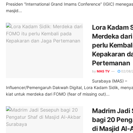
Presiden “International Grand Imams Conference” (IGIC) meneg
masjid...
Lora Kadam S
Merdeka dari
perlu Kembal
Kepakaran d
Pertemanan
by
MAS TV
02/08/
Surabaya (MAS) –
Influencer/Pemengaruh Dakwah Digital, Lora Kadam Sidik, meny
kiat untuk merdeka dari FOMO (fear of missing out)...
Madrim Jadi
bagi 20 Peng
di Masjid Al-