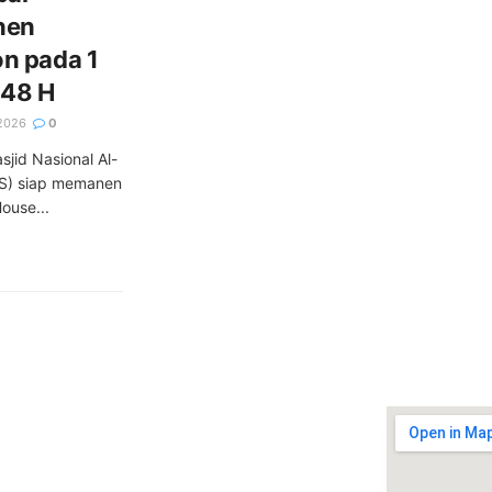
nen
n pada 1
48 H
2026
0
jid Nasional Al-
S) siap memanen
ouse...