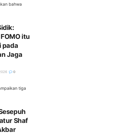
askan bahwa
idik:
 FOMO itu
i pada
an Jaga
2026
0
ampaikan tiga
 Sesepuh
atur Shaf
Akbar