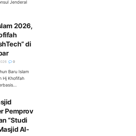
nsul Jenderal
slam 2026,
fifah
shTech” di
bar
2026
0
hun Baru Islam
 Hj Khofifah
basis...
sjid
er Pemprov
an “Studi
asjid Al-