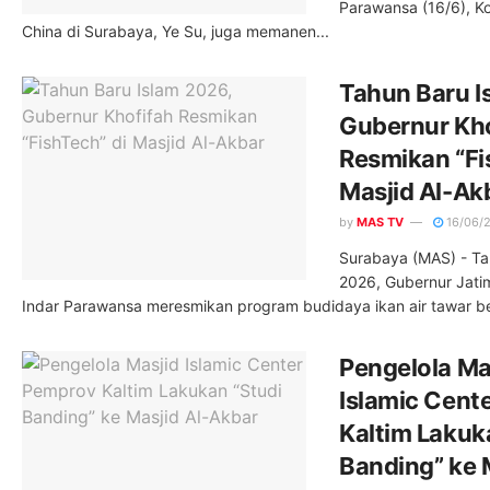
Parawansa (16/6), Ko
China di Surabaya, Ye Su, juga memanen...
Tahun Baru I
Gubernur Kho
Resmikan “Fi
Masjid Al-Ak
by
MAS TV
16/06/
Surabaya (MAS) - Ta
2026, Gubernur Jatim
Indar Parawansa meresmikan program budidaya ikan air tawar ber
Pengelola Ma
Islamic Cent
Kaltim Lakuk
Banding” ke M