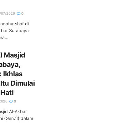
/07/2026
0
ngatur shaf di
Akbar Surabaya
na...
I Masjid
abaya,
 Ikhlas
Itu Dimulai
 Hati
2026
0
sjid Al-Akbar
mi (GenZI) dalam