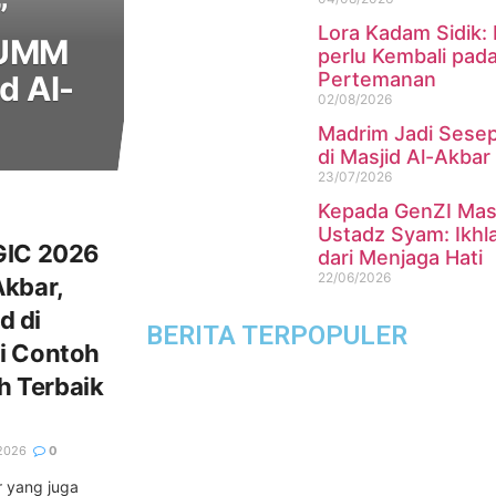
”
Lora Kadam Sidik:
UMM
perlu Kembali pad
Pertemanan
d Al-
02/08/2026
Madrim Jadi Sesep
di Masjid Al-Akba
23/07/2026
Kepada GenZI Masj
Ustadz Syam: Ikhla
IGIC 2026
dari Menjaga Hati
22/06/2026
Akbar,
d di
BERITA TERPOPULER
di Contoh
h Terbaik
2026
0
 yang juga