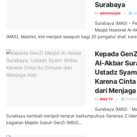
Surabaya
by
adminmasjid
24
Surabaya (MAS) – Pe
Masjid Nasional Al-
(MAS), Madrim, kini menjadi sesepuh bagi 20 pengatur shaf, kare
Kepada GenZ
Al-Akbar Sur
Ustadz Syam:
Karena Cinta 
dari Menjaga
by
MAS TV
22/06/
Surabaya (MAS) - Ma
Surabaya kembali menjadi tempat berkumpulnya Generasi Z Isla
kegiatan Majelis Subuh GenZi (MSG)...