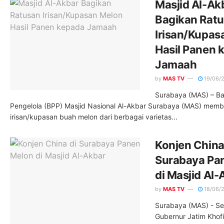
Masjid Al-Ak
Bagikan Rat
Irisan/Kupas
Hasil Panen 
Jamaah
by
MAS TV
19/06/
Surabaya (MAS) – B
Pengelola (BPP) Masjid Nasional Al-Akbar Surabaya (MAS) memb
irisan/kupasan buah melon dari berbagai varietas...
Konjen China
Surabaya Pa
di Masjid Al-
by
MAS TV
18/06/
Surabaya (MAS) - Seh
Gubernur Jatim Khofi