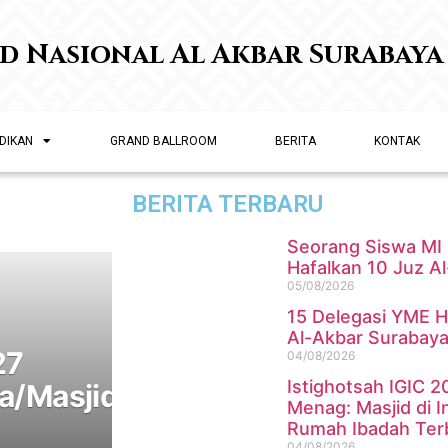
id Nasional Al Akbar Surabaya
DIKAN
GRAND BALLROOM
BERITA
KONTAK
BERITA TERBARU
Seorang Siswa MI 
Hafalkan 10 Juz Al
05/08/2026
15 Delegasi YME H
Al-Akbar Surabay
27
04/08/2026
Istighotsah IGIC 2
a/Masjid
Menag: Masjid di I
Rumah Ibadah Terb
04/08/2026