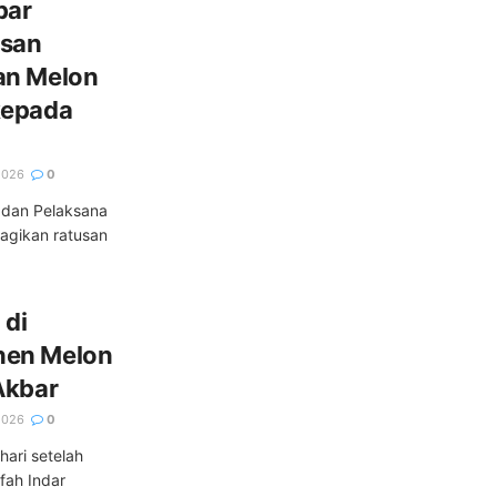
bar
usan
an Melon
kepada
2026
0
adan Pelaksana
agikan ratusan
 di
nen Melon
Akbar
2026
0
ari setelah
fah Indar