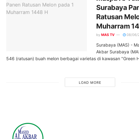
Surabaya Pa
Ratusan Melo
Muharram 14
by
MAS TV
08/06/
Surabaya (MAS) - Mas
Akbar Surabaya (MA
546 (ratusan) buah melon berbagai varietas di kawasan "Green H
LOAD MORE