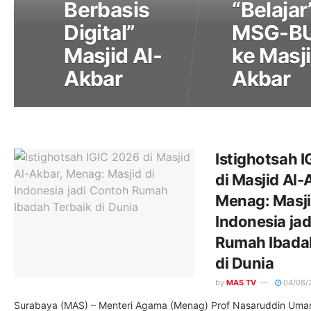
Berbasis
“Belajar
Digital”
MSG-B
Masjid Al-
ke Masji
Akbar
Akbar
Istighotsah 
di Masjid Al-
Menag: Masji
Indonesia ja
Rumah Ibada
di Dunia
by
MAS TV
04/08/
Surabaya (MAS) – Menteri Agama (Menag) Prof Nasaruddin Umar