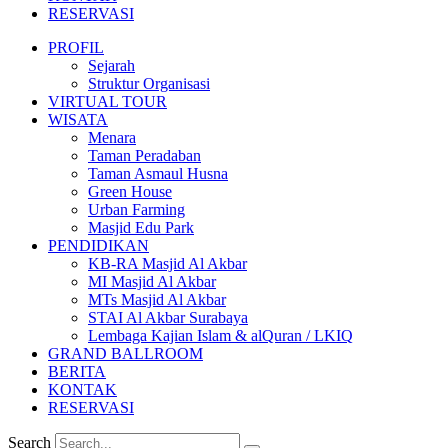
RESERVASI
PROFIL
Sejarah
Struktur Organisasi
VIRTUAL TOUR
WISATA
Menara
Taman Peradaban
Taman Asmaul Husna
Green House
Urban Farming
Masjid Edu Park
PENDIDIKAN
KB-RA Masjid Al Akbar
MI Masjid Al Akbar
MTs Masjid Al Akbar
STAI Al Akbar Surabaya
Lembaga Kajian Islam & alQuran / LKIQ
GRAND BALLROOM
BERITA
KONTAK
RESERVASI
Search