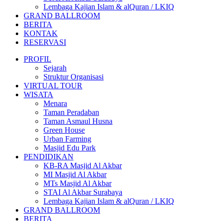
Lembaga Kajian Islam & alQuran / LKIQ
GRAND BALLROOM
BERITA
KONTAK
RESERVASI
PROFIL
Sejarah
Struktur Organisasi
VIRTUAL TOUR
WISATA
Menara
Taman Peradaban
Taman Asmaul Husna
Green House
Urban Farming
Masjid Edu Park
PENDIDIKAN
KB-RA Masjid Al Akbar
MI Masjid Al Akbar
MTs Masjid Al Akbar
STAI Al Akbar Surabaya
Lembaga Kajian Islam & alQuran / LKIQ
GRAND BALLROOM
BERITA