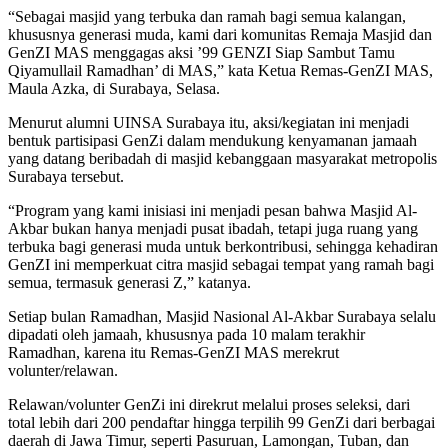
“Sebagai masjid yang terbuka dan ramah bagi semua kalangan,
khususnya generasi muda, kami dari komunitas Remaja Masjid dan
GenZI MAS menggagas aksi ’99 GENZI Siap Sambut Tamu
Qiyamullail Ramadhan’ di MAS,” kata Ketua Remas-GenZI MAS,
Maula Azka, di Surabaya, Selasa.
Menurut alumni UINSA Surabaya itu, aksi/kegiatan ini menjadi
bentuk partisipasi GenZi dalam mendukung kenyamanan jamaah
yang datang beribadah di masjid kebanggaan masyarakat metropolis
Surabaya tersebut.
“Program yang kami inisiasi ini menjadi pesan bahwa Masjid Al-
Akbar bukan hanya menjadi pusat ibadah, tetapi juga ruang yang
terbuka bagi generasi muda untuk berkontribusi, sehingga kehadiran
GenZI ini memperkuat citra masjid sebagai tempat yang ramah bagi
semua, termasuk generasi Z,” katanya.
Setiap bulan Ramadhan, Masjid Nasional Al-Akbar Surabaya selalu
dipadati oleh jamaah, khususnya pada 10 malam terakhir
Ramadhan, karena itu Remas-GenZI MAS merekrut
volunter/relawan.
Relawan/volunter GenZi ini direkrut melalui proses seleksi, dari
total lebih dari 200 pendaftar hingga terpilih 99 GenZi dari berbagai
daerah di Jawa Timur, seperti Pasuruan, Lamongan, Tuban, dan