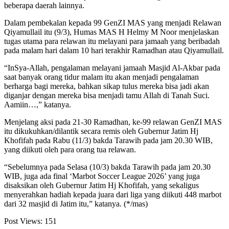
beberapa daerah lainnya.
Dalam pembekalan kepada 99 GenZI MAS yang menjadi Relawan
Qiyamullail itu (9/3), Humas MAS H Helmy M Noor menjelaskan
tugas utama para relawan itu melayani para jamaah yang beribadah
pada malam hari dalam 10 hari terakhir Ramadhan atau Qiyamullail.
“InSya-Allah, pengalaman melayani jamaah Masjid Al-Akbar pada
saat banyak orang tidur malam itu akan menjadi pengalaman
berharga bagi mereka, bahkan sikap tulus mereka bisa jadi akan
diganjar dengan mereka bisa menjadi tamu Allah di Tanah Suci.
Aamiin…,” katanya.
Menjelang aksi pada 21-30 Ramadhan, ke-99 relawan GenZI MAS
itu dikukuhkan/dilantik secara remis oleh Gubernur Jatim Hj
Khofifah pada Rabu (11/3) bakda Tarawih pada jam 20.30 WIB,
yang diikuti oleh para orang tua relawan.
“Sebelumnya pada Selasa (10/3) bakda Tarawih pada jam 20.30
WIB, juga ada final ‘Marbot Soccer League 2026’ yang juga
disaksikan oleh Gubernur Jatim Hj Khofifah, yang sekaligus
menyerahkan hadiah kepada juara dari liga yang diikuti 448 marbot
dari 32 masjid di Jatim itu,” katanya. (*/mas)
Post Views:
151