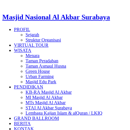
Masjid Nasional Al Akbar Surabaya
PROFIL
Sejarah
Struktur Organisasi
VIRTUAL TOUR
WISATA
Menara
Taman Peradaban
Taman Asmaul Husna
Green House
Urban Farming
Masjid Edu Park
PENDIDIKAN
KB-RA Masjid Al Akbar
MI Masjid Al Akbar
MTs Masjid Al Akbar
STAI Al Akbar Surabaya
Lembaga Kajian Islam & alQuran / LKIQ
GRAND BALLROOM
BERITA
KONTAK