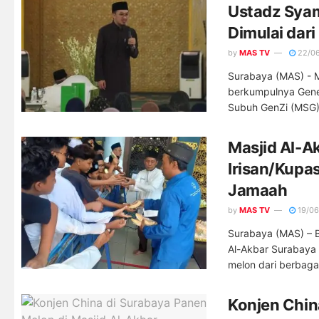
Ustadz Syam:
Dimulai dari
by
MAS TV
22/0
Surabaya (MAS) - M
berkumpulnya Gener
Subuh GenZi (MSG).
Masjid Al-A
Irisan/Kupa
Jamaah
by
MAS TV
19/06
Surabaya (MAS) – B
Al-Akbar Surabaya
melon dari berbagai
Konjen Chin