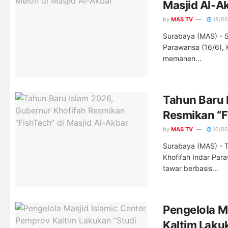
Masjid Al-A
by
MAS TV
18/06
Surabaya (MAS) - S
Parawansa (16/6), 
memanen...
Tahun Baru 
Resmikan “F
by
MAS TV
16/06
Surabaya (MAS) - T
Khofifah Indar Par
tawar berbasis...
Pengelola M
Kaltim Laku