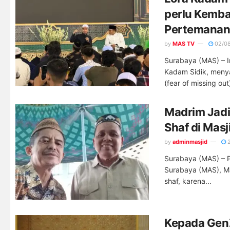
perlu Kemba
Pertemana
by
MAS TV
02/0
Surabaya (MAS) – I
Kadam Sidik, meny
(fear of missing out)
Madrim Jadi
Shaf di Mas
by
adminmasjid
2
Surabaya (MAS) – P
Surabaya (MAS), Ma
shaf, karena...
Kepada GenZ