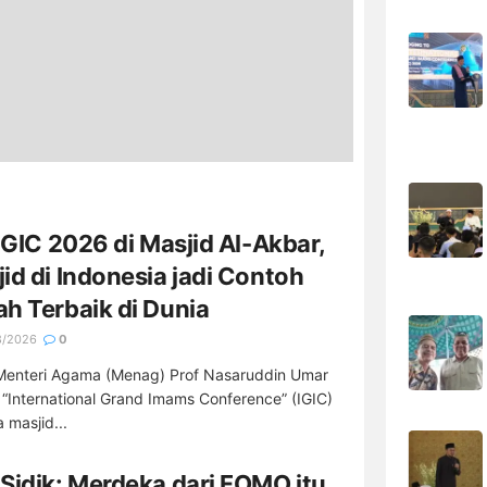
IGIC 2026 di Masjid Al-Akbar,
id di Indonesia jadi Contoh
h Terbaik di Dunia
8/2026
0
Menteri Agama (Menag) Prof Nasaruddin Umar
 “International Grand Imams Conference” (IGIC)
masjid...
Sidik: Merdeka dari FOMO itu