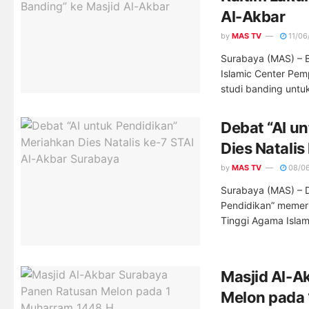
Al-Akbar
by
MAS TV
11/06
Surabaya (MAS) – B
Islamic Center Pem
studi banding untuk
Debat “AI u
Dies Natalis
by
MAS TV
08/0
Surabaya (MAS) – D
Pendidikan” memeri
Tinggi Agama Islam 
Masjid Al-A
Melon pada