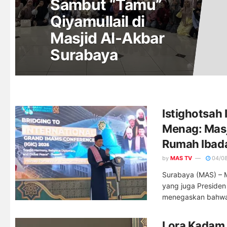
Sambut “Tamu”
Qiyamullail di
Masjid Al-Akbar
Surabaya
Istighotsah 
Menag: Masj
Rumah Ibada
by
MAS TV
04/0
Surabaya (MAS) – 
yang juga Presiden
menegaskan bahwa 
Lora Kadam 