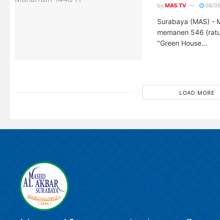
by
MAS TV
08/0
Surabaya (MAS) - M
memanen 546 (ratu
"Green House...
LOAD MORE