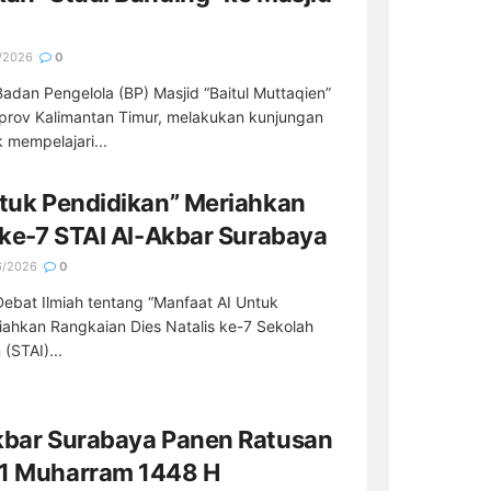
/2026
0
adan Pengelola (BP) Masjid “Baitul Muttaqien”
prov Kalimantan Timur, melakukan kunjungan
 mempelajari...
ntuk Pendidikan” Meriahkan
 ke-7 STAI Al-Akbar Surabaya
6/2026
0
ebat Ilmiah tentang “Manfaat AI Untuk
ahkan Rangkaian Dies Natalis ke-7 Sekolah
(STAI)...
kbar Surabaya Panen Ratusan
 1 Muharram 1448 H