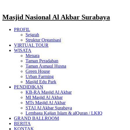
Masjid Nasional Al Akbar Surabaya
PROFIL
Sejarah
Struktur Organisasi
VIRTUAL TOUR
WISATA
Menara
Taman Peradaban
Taman Asmaul Husna
Green House
Urban Farming
Masjid Edu Park
PENDIDIKAN
KB-RA Masjid Al Akbar
MI Masjid Al Akbar
MTs Masjid Al Akbar
STAI Al Akbar Surabaya
Lembaga Kajian Islam & alQuran / LKIQ
GRAND BALLROOM
BERITA
KONTAK