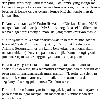
dan putri, tenis meja, tarik tambang. Ada lomba yang mengasah
kemampuan para karyawan seperti lomba adzan, lomba dai, lomba
baca tartil, lomba cerdas cermat, lomba MC dan lomba masak
khusus ibu.
Dalam sambutannya H Endro Siswantoro Direktur Utama MAS
mengatakan pada hari jadi MAS ini semoga kita selalu diberikan
hidayah agar terus menjadi manusia yang memakmurkan masjid.
“La in syakartum la azidannakum wala in kafartum inna adzabi
lasyadid,” kata Dirut mengutip Al-Qur’an Surat Ibrahim ayat 7.
Artinya, Sesungguhnya jika kamu bersyukur, pasti kami akan
menambahkan (nikmat) kepadamu, dan jika kamu mengingkari
(nikmat-Ku) maka sesungguhnya azabku sangat pedih.
Pada usia yang ke 17 tahun jika dianalogikan pada manusia, ini
adalah usia dewasa, usia memasuki kematangan dalam berfikir dan
pada usia ini manusia sudah mulai mandiri. “Begitu juga dengan
masjid ini, semua harus mandiri baik itu program kerja dan
segalanya,” terang pria berusia 70 tahun tersebut.
Dirut kelahiran Lamongan ini mengajak kepada semua karyawan
pada tahun ini agar menjadikan momen untuk muhasabah dan
intropeksi diri.