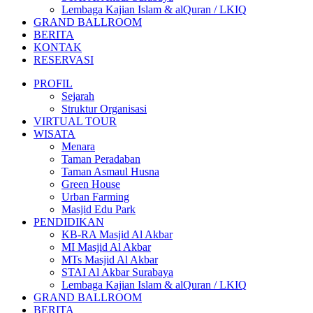
Lembaga Kajian Islam & alQuran / LKIQ
GRAND BALLROOM
BERITA
KONTAK
RESERVASI
PROFIL
Sejarah
Struktur Organisasi
VIRTUAL TOUR
WISATA
Menara
Taman Peradaban
Taman Asmaul Husna
Green House
Urban Farming
Masjid Edu Park
PENDIDIKAN
KB-RA Masjid Al Akbar
MI Masjid Al Akbar
MTs Masjid Al Akbar
STAI Al Akbar Surabaya
Lembaga Kajian Islam & alQuran / LKIQ
GRAND BALLROOM
BERITA