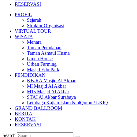
RESERVASI
PROFIL
Sejarah
Struktur Organisasi
VIRTUAL TOUR
WISATA
Menara
Taman Peradaban
Taman Asmaul Husna
Green House
Urban Farming
Masjid Edu Park
PENDIDIKAN
KB-RA Masjid Al Akbar
MI Masjid Al Akbar
MTs Masjid Al Akbar
STAI Al Akbar Surabaya
Lembaga Kajian Islam & alQuran / LKIQ
GRAND BALLROOM
BERITA
KONTAK
RESERVASI
Search