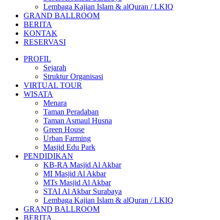
Lembaga Kajian Islam & alQuran / LKIQ
GRAND BALLROOM
BERITA
KONTAK
RESERVASI
PROFIL
Sejarah
Struktur Organisasi
VIRTUAL TOUR
WISATA
Menara
Taman Peradaban
Taman Asmaul Husna
Green House
Urban Farming
Masjid Edu Park
PENDIDIKAN
KB-RA Masjid Al Akbar
MI Masjid Al Akbar
MTs Masjid Al Akbar
STAI Al Akbar Surabaya
Lembaga Kajian Islam & alQuran / LKIQ
GRAND BALLROOM
BERITA