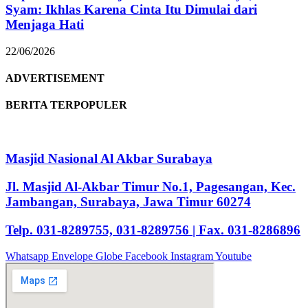
Syam: Ikhlas Karena Cinta Itu Dimulai dari
Menjaga Hati
22/06/2026
ADVERTISEMENT
BERITA TERPOPULER
Masjid Nasional Al Akbar Surabaya
Jl. Masjid Al-Akbar Timur No.1, Pagesangan, Kec.
Jambangan, Surabaya, Jawa Timur 60274
Telp. 031-8289755, 031-8289756 | Fax. 031-8286896
Whatsapp
Envelope
Globe
Facebook
Instagram
Youtube