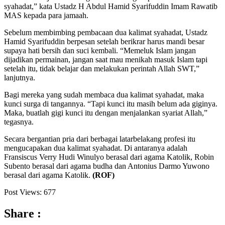
syahadat,” kata Ustadz H Abdul Hamid Syarifuddin Imam Rawatib
MAS kepada para jamaah.
Sebelum membimbing pembacaan dua kalimat syahadat, Ustadz
Hamid Syarifuddin berpesan setelah berikrar harus mandi besar
supaya hati bersih dan suci kembali. “Memeluk Islam jangan
dijadikan permainan, jangan saat mau menikah masuk Islam tapi
setelah itu, tidak belajar dan melakukan perintah Allah SWT,”
lanjutnya.
Bagi mereka yang sudah membaca dua kalimat syahadat, maka
kunci surga di tangannya. “Tapi kunci itu masih belum ada giginya.
Maka, buatlah gigi kunci itu dengan menjalankan syariat Allah,”
tegasnya.
Secara bergantian pria dari berbagai latarbelakang profesi itu
mengucapakan dua kalimat syahadat. Di antaranya adalah
Fransiscus Verry Hudi Winulyo berasal dari agama Katolik, Robin
Subento berasal dari agama budha dan Antonius Darmo Yuwono
berasal dari agama Katolik.
(ROF)
Post Views:
677
Share :