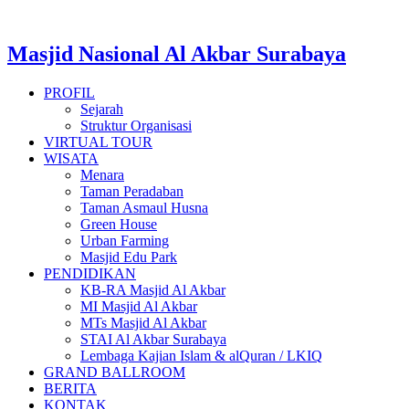
Masjid Nasional Al Akbar Surabaya
PROFIL
Sejarah
Struktur Organisasi
VIRTUAL TOUR
WISATA
Menara
Taman Peradaban
Taman Asmaul Husna
Green House
Urban Farming
Masjid Edu Park
PENDIDIKAN
KB-RA Masjid Al Akbar
MI Masjid Al Akbar
MTs Masjid Al Akbar
STAI Al Akbar Surabaya
Lembaga Kajian Islam & alQuran / LKIQ
GRAND BALLROOM
BERITA
KONTAK