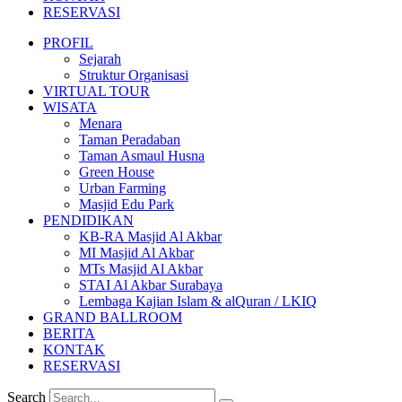
RESERVASI
PROFIL
Sejarah
Struktur Organisasi
VIRTUAL TOUR
WISATA
Menara
Taman Peradaban
Taman Asmaul Husna
Green House
Urban Farming
Masjid Edu Park
PENDIDIKAN
KB-RA Masjid Al Akbar
MI Masjid Al Akbar
MTs Masjid Al Akbar
STAI Al Akbar Surabaya
Lembaga Kajian Islam & alQuran / LKIQ
GRAND BALLROOM
BERITA
KONTAK
RESERVASI
Search