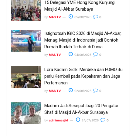
15 Delegasi YME Hong Kong Kunjungi
Masjid Al-Akbar Surabaya
by
MAS TV
05/08/2026
0
Istighotsah IGIC 2026 di Masjid Al-Akbar,
Menag: Masjid di Indonesia jadi Contoh
Rumah Ibadah Terbaik di Dunia
by
MAS TV
04/08/2026
0
Lora Kadam Sidik: Merdeka dari FOMO itu
perlu Kembali pada Kepakaran dan Jaga
Pertemanan
by
MAS TV
02/08/2026
0
Madrim Jadi Sesepuh bagi 20 Pengatur
Shaf di Masjid Al-Akbar Surabaya
by
adminmasjid
24/07/2026
0