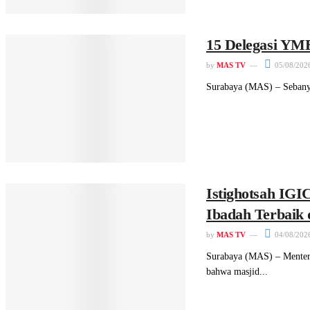
15 Delegasi YM
by
MAS TV
05/08/202
Surabaya (MAS) – Sebany
Istighotsah IGI
Ibadah Terbaik 
by
MAS TV
04/08/202
Surabaya (MAS) – Menter
bahwa masjid...