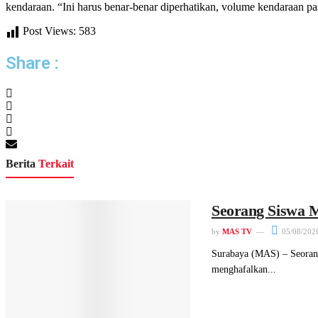
kendaraan. “Ini harus benar-benar diperhatikan, volume kendaraan pa
Post Views:
583
Share :
Berita
Terkait
Seorang Siswa M
by
MAS TV
05/08/202
Surabaya (MAS) – Seorang
menghafalkan...