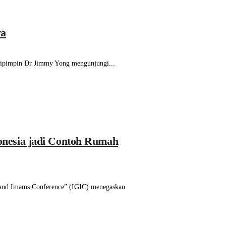
ya
dipimpin Dr Jimmy Yong mengunjungi...
donesia jadi Contoh Rumah
rand Imams Conference” (IGIC) menegaskan