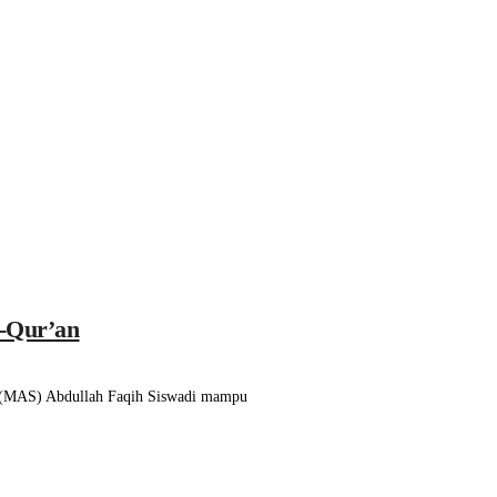
l-Qur’an
a (MAS) Abdullah Faqih Siswadi mampu