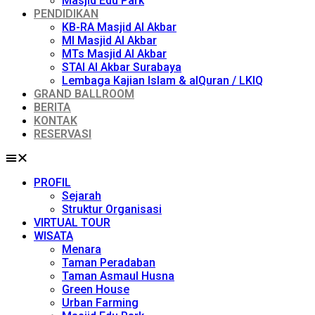
Masjid Edu Park
PENDIDIKAN
KB-RA Masjid Al Akbar
MI Masjid Al Akbar
MTs Masjid Al Akbar
STAI Al Akbar Surabaya
Lembaga Kajian Islam & alQuran / LKIQ
GRAND BALLROOM
BERITA
KONTAK
RESERVASI
PROFIL
Sejarah
Struktur Organisasi
VIRTUAL TOUR
WISATA
Menara
Taman Peradaban
Taman Asmaul Husna
Green House
Urban Farming