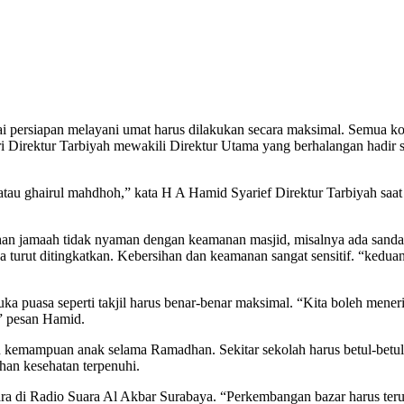
i persiapan melayani umat harus dilakukan secara maksimal. Semua ko
dari Direktur Tarbiyah mewakili Direktur Utama yang berhalangan had
atau ghairul mahdhoh,” kata H A Hamid Syarief Direktur Tarbiyah saa
han jamaah tidak nyaman dengan keamanan masjid, misalnya ada sanda
 turut ditingkatkan. Kebersihan dan keamanan sangat sensitif. “keduan
a puasa seperti takjil harus benar-benar maksimal. “Kita boleh meneri
,” pesan Hamid.
mampuan anak selama Ramadhan. Sekitar sekolah harus betul-betul di
uhan kesehatan terpenuhi.
ra di Radio Suara Al Akbar Surabaya. “Perkembangan bazar harus terus