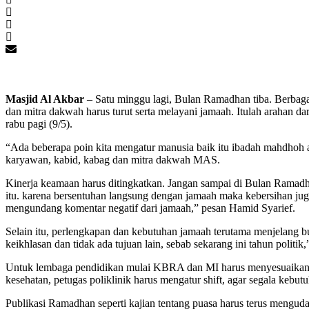
Masjid Al Akbar
– Satu minggu lagi, Bulan Ramadhan tiba. Berbaga
dan mitra dakwah harus turut serta melayani jamaah. Itulah arahan 
rabu pagi (9/5).
“Ada beberapa poin kita mengatur manusia baik itu ibadah mahdhoh 
karyawan, kabid, kabag dan mitra dakwah MAS.
Kinerja keamaan harus ditingkatkan. Jangan sampai di Bulan Ramad
itu. karena bersentuhan langsung dengan jamaah maka kebersihan juga
mengundang komentar negatif dari jamaah,” pesan Hamid Syarief.
Selain itu, perlengkapan dan kebutuhan jamaah terutama menjelang buk
keikhlasan dan tidak ada tujuan lain, sebab sekarang ini tahun politik
Untuk lembaga pendidikan mulai KBRA dan MI harus menyesuaikan ke
kesehatan, petugas poliklinik harus mengatur shift, agar segala kebut
Publikasi Ramadhan seperti kajian tentang puasa harus terus menguda