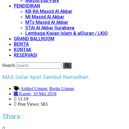
Masjid Edu Park
PENDIDIKAN
KB-RA Masjid Al Akbar
MI Masjid Al Akbar
MTs Masjid Al Akbar
STAI Al Akbar Surabaya
Lembaga Kajian Islam & alQuran / LKIQ
GRAND BALLROOM
BERITA
KONTAK
RESERVASI
Search
MAS Gelar Apel Sambut Ramadhan
Artikel Umum
,
Berita Umum
Kamis, 10 Mei 2018
11:19
Post Views: 583
Share :