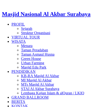
Masjid Nasional Al Akbar Surabaya
PROFIL
Sejarah
Struktur Organisasi
VIRTUAL TOUR
WISATA
Menara
Taman Peradaban
Taman Asmaul Husna
Green House
Urban Farming
Masjid Edu Park
PENDIDIKAN
KB-RA Masjid Al Akbar
MI Masjid Al Akbar
MTs Masjid Al Akbar
STAI Al Akbar Surabaya
Lembaga Kajian Islam & alQuran / LKIQ
GRAND BALLROOM
BERITA
KONTAK