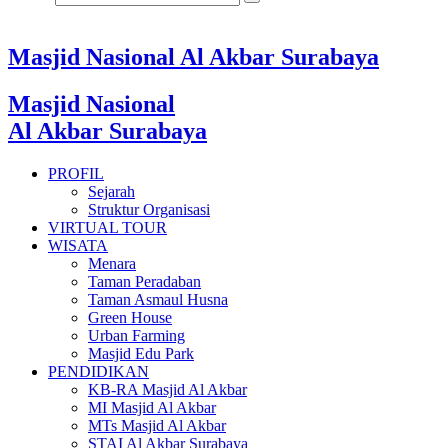
Masjid Nasional Al Akbar Surabaya
Masjid Nasional
Al Akbar Surabaya
PROFIL
Sejarah
Struktur Organisasi
VIRTUAL TOUR
WISATA
Menara
Taman Peradaban
Taman Asmaul Husna
Green House
Urban Farming
Masjid Edu Park
PENDIDIKAN
KB-RA Masjid Al Akbar
MI Masjid Al Akbar
MTs Masjid Al Akbar
STAI Al Akbar Surabaya