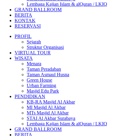
Lembaga Kajian Islam & alQuran / LKIQ
GRAND BALLROOM
BERITA
KONTAK
RESERVASI
PROFIL
Sejarah
Struktur Organisasi
VIRTUAL TOUR
WISATA
Menara
Taman Peradaban
Taman Asmaul Husna
Green House
Urban Farming
Masjid Edu Park
PENDIDIKAN
KB-RA Masjid Al Akbar
MI Masjid Al Akbar
MTs Masjid Al Akbar
STAI Al Akbar Surabaya
Lembaga Kajian Islam & alQuran / LKIQ
GRAND BALLROOM
BERITA