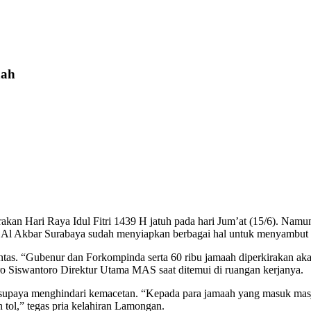
aah
akan Hari Raya Idul Fitri 1439 H jatuh pada hari Jum’at (15/6). Namu
 Al Akbar Surabaya sudah menyiapkan berbagai hal untuk menyambut 
lintas. “Gubenur dan Forkompinda serta 60 ribu jamaah diperkirakan ak
ndro Siswantoro Direktur Utama MAS saat ditemui di ruangan kerjanya.
paya menghindari kemacetan. “Kepada para jamaah yang masuk masjid m
an tol,” tegas pria kelahiran Lamongan.