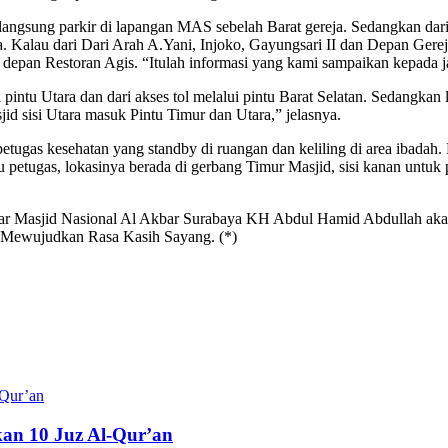
langsung parkir di lapangan MAS sebelah Barat gereja. Sedangkan da
. Kalau dari Dari Arah A.Yani, Injoko, Gayungsari II dan Depan Gereja,
n depan Restoran Agis. “Itulah informasi yang kami sampaikan kepada j
intu Utara dan dari akses tol melalui pintu Barat Selatan. Sedangkan
id sisi Utara masuk Pintu Timur dan Utara,” jelasnya.
tugas kesehatan yang standby di ruangan dan keliling di area ibadah
tugas, lokasinya berada di gerbang Timur Masjid, sisi kanan untuk pr
sar Masjid Nasional Al Akbar Surabaya KH Abdul Hamid Abdullah akan 
 Mewujudkan Rasa Kasih Sayang. (*)
an 10 Juz Al-Qur’an