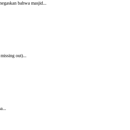
negaskan bahwa masjid...
issing out)...
a...