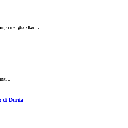
ampu menghafalkan...
gi...
k di Dunia