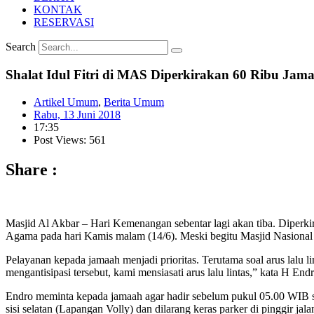
KONTAK
RESERVASI
Search
Shalat Idul Fitri di MAS Diperkirakan 60 Ribu Jam
Artikel Umum
,
Berita Umum
Rabu, 13 Juni 2018
17:35
Post Views: 561
Share :
Masjid Al Akbar – Hari Kemenangan sebentar lagi akan tiba. Diperkir
Agama pada hari Kamis malam (14/6). Meski begitu Masjid Nasional
Pelayanan kepada jamaah menjadi prioritas. Terutama soal arus lalu 
mengantisipasi tersebut, kami mensiasati arus lalu lintas,” kata H E
Endro meminta kepada jamaah agar hadir sebelum pukul 05.00 WIB su
sisi selatan (Lapangan Volly) dan dilarang keras parker di pinggir jal