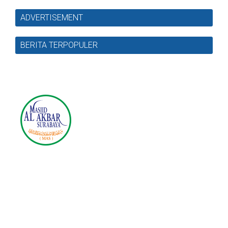
ADVERTISEMENT
BERITA TERPOPULER
Masjid Nasional Al Akbar
Surabaya
Jl. Masjid Al-Akbar Timur No.1, Pagesangan, Kec.
Jambangan, Surabaya, Jawa Timur 60274
Telp. 031-8289755, 031-8289756 | Fax. 031-8286896