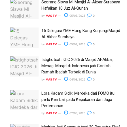
Seorang Siswa MI Masjid Al-Akbar Surabaya
Hafalkan 10 Juz Al-Qur’an
by
MAS TV
05/08/2026
0
15 Delegasi YME Hong Kong Kunjungi Masjid
Al-Akbar Surabaya
by
MAS TV
05/08/2026
0
Istighotsah IGIC 2026 di Masjid Al-Akbar,
Menag: Masjid di Indonesia jadi Contoh
Rumah Ibadah Terbaik di Dunia
by
MAS TV
04/08/2026
0
Lora Kadam Sidik: Merdeka dari FOMO itu
perlu Kembali pada Kepakaran dan Jaga
Pertemanan
by
MAS TV
02/08/2026
0
Madrim Jadi Sesepuh bagi 20 Pengatur Shaf