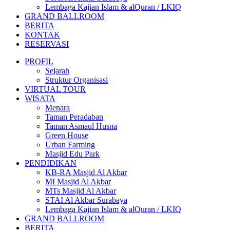
Lembaga Kajian Islam & alQuran / LKIQ
GRAND BALLROOM
BERITA
KONTAK
RESERVASI
PROFIL
Sejarah
Struktur Organisasi
VIRTUAL TOUR
WISATA
Menara
Taman Peradaban
Taman Asmaul Husna
Green House
Urban Farming
Masjid Edu Park
PENDIDIKAN
KB-RA Masjid Al Akbar
MI Masjid Al Akbar
MTs Masjid Al Akbar
STAI Al Akbar Surabaya
Lembaga Kajian Islam & alQuran / LKIQ
GRAND BALLROOM
BERITA