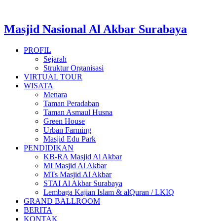
Masjid Nasional Al Akbar Surabaya
PROFIL
Sejarah
Struktur Organisasi
VIRTUAL TOUR
WISATA
Menara
Taman Peradaban
Taman Asmaul Husna
Green House
Urban Farming
Masjid Edu Park
PENDIDIKAN
KB-RA Masjid Al Akbar
MI Masjid Al Akbar
MTs Masjid Al Akbar
STAI Al Akbar Surabaya
Lembaga Kajian Islam & alQuran / LKIQ
GRAND BALLROOM
BERITA
KONTAK