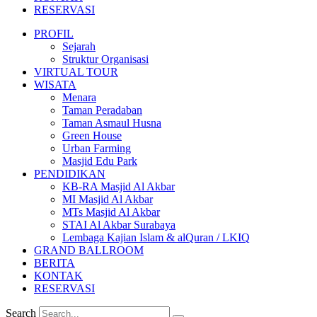
RESERVASI
PROFIL
Sejarah
Struktur Organisasi
VIRTUAL TOUR
WISATA
Menara
Taman Peradaban
Taman Asmaul Husna
Green House
Urban Farming
Masjid Edu Park
PENDIDIKAN
KB-RA Masjid Al Akbar
MI Masjid Al Akbar
MTs Masjid Al Akbar
STAI Al Akbar Surabaya
Lembaga Kajian Islam & alQuran / LKIQ
GRAND BALLROOM
BERITA
KONTAK
RESERVASI
Search