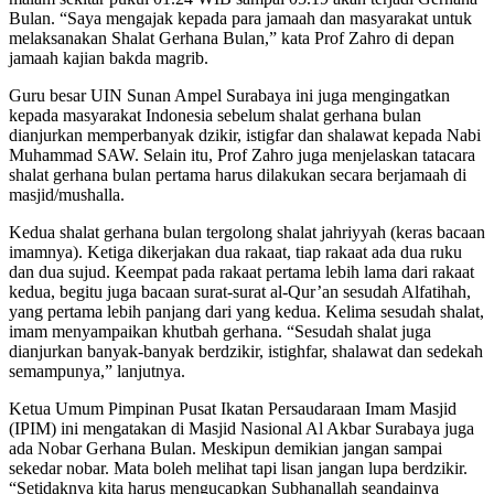
Bulan. “Saya mengajak kepada para jamaah dan masyarakat untuk
melaksanakan Shalat Gerhana Bulan,” kata Prof Zahro di depan
jamaah kajian bakda magrib.
Guru besar UIN Sunan Ampel Surabaya ini juga mengingatkan
kepada masyarakat Indonesia sebelum shalat gerhana bulan
dianjurkan memperbanyak dzikir, istigfar dan shalawat kepada Nabi
Muhammad SAW. Selain itu, Prof Zahro juga menjelaskan tatacara
shalat gerhana bulan pertama harus dilakukan secara berjamaah di
masjid/mushalla.
Kedua shalat gerhana bulan tergolong shalat jahriyyah (keras bacaan
imamnya). Ketiga dikerjakan dua rakaat, tiap rakaat ada dua ruku
dan dua sujud. Keempat pada rakaat pertama lebih lama dari rakaat
kedua, begitu juga bacaan surat-surat al-Qur’an sesudah Alfatihah,
yang pertama lebih panjang dari yang kedua. Kelima sesudah shalat,
imam menyampaikan khutbah gerhana. “Sesudah shalat juga
dianjurkan banyak-banyak berdzikir, istighfar, shalawat dan sedekah
semampunya,” lanjutnya.
Ketua Umum Pimpinan Pusat Ikatan Persaudaraan Imam Masjid
(IPIM) ini mengatakan di Masjid Nasional Al Akbar Surabaya juga
ada Nobar Gerhana Bulan. Meskipun demikian jangan sampai
sekedar nobar. Mata boleh melihat tapi lisan jangan lupa berdzikir.
“Setidaknya kita harus mengucapkan Subhanallah seandainya