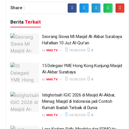
Share :
Berita
Terkait
Seorang Siswa MI Masjid Al-Akbar Surabaya
Hafalkan 10 Juz Al-Qur’an
by
MAS TV
05/08/2026
0
15 Delegasi YME Hong Kong Kunjungi Masjid
Al-Akbar Surabaya
by
MAS TV
05/08/2026
0
Istighotsah IGIC 2026 di Masjid Al-Akbar,
Menag: Masjid di Indonesia jadi Contoh
Rumah Ibadah Terbaik di Dunia
by
MAS TV
04/08/2026
0
Lora Kadam Sidik: Merdeka dari FOMO itu