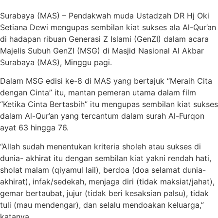
Surabaya (MAS) – Pendakwah muda Ustadzah DR Hj Oki
Setiana Dewi mengupas sembilan kiat sukses ala Al-Qur’an
di hadapan ribuan Generasi Z Islami (GenZI) dalam acara
Majelis Subuh GenZI (MSG) di Masjid Nasional Al Akbar
Surabaya (MAS), Minggu pagi.
Dalam MSG edisi ke-8 di MAS yang bertajuk “Meraih Cita
dengan Cinta” itu, mantan pemeran utama dalam film
“Ketika Cinta Bertasbih” itu mengupas sembilan kiat sukses
dalam Al-Qur’an yang tercantum dalam surah Al-Furqon
ayat 63 hingga 76.
“Allah sudah menentukan kriteria sholeh atau sukses di
dunia- akhirat itu dengan sembilan kiat yakni rendah hati,
sholat malam (qiyamul lail), berdoa (doa selamat dunia-
akhirat), infak/sedekah, menjaga diri (tidak maksiat/jahat),
gemar bertaubat, jujur (tidak beri kesaksian palsu), tidak
tuli (mau mendengar), dan selalu mendoakan keluarga,”
katanya.