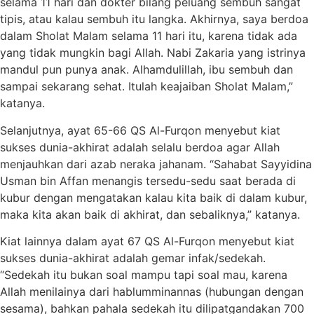
selama 11 hari dan dokter bilang peluang sembuh sangat
tipis, atau kalau sembuh itu langka. Akhirnya, saya berdoa
dalam Sholat Malam selama 11 hari itu, karena tidak ada
yang tidak mungkin bagi Allah. Nabi Zakaria yang istrinya
mandul pun punya anak. Alhamdulillah, ibu sembuh dan
sampai sekarang sehat. Itulah keajaiban Sholat Malam,”
katanya.
Selanjutnya, ayat 65-66 QS Al-Furqon menyebut kiat
sukses dunia-akhirat adalah selalu berdoa agar Allah
menjauhkan dari azab neraka jahanam. “Sahabat Sayyidina
Usman bin Affan menangis tersedu-sedu saat berada di
kubur dengan mengatakan kalau kita baik di dalam kubur,
maka kita akan baik di akhirat, dan sebaliknya,” katanya.
Kiat lainnya dalam ayat 67 QS Al-Furqon menyebut kiat
sukses dunia-akhirat adalah gemar infak/sedekah.
“Sedekah itu bukan soal mampu tapi soal mau, karena
Allah menilainya dari hablumminannas (hubungan dengan
sesama), bahkan pahala sedekah itu dilipatgandakan 700