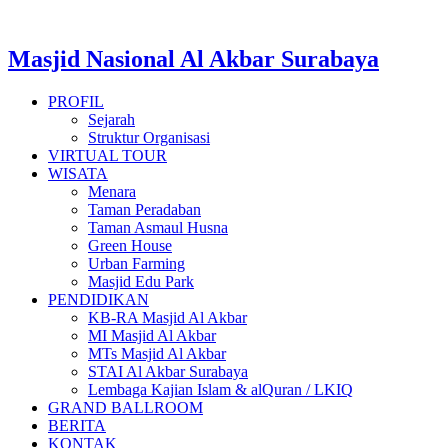
Masjid Nasional Al Akbar Surabaya
PROFIL
Sejarah
Struktur Organisasi
VIRTUAL TOUR
WISATA
Menara
Taman Peradaban
Taman Asmaul Husna
Green House
Urban Farming
Masjid Edu Park
PENDIDIKAN
KB-RA Masjid Al Akbar
MI Masjid Al Akbar
MTs Masjid Al Akbar
STAI Al Akbar Surabaya
Lembaga Kajian Islam & alQuran / LKIQ
GRAND BALLROOM
BERITA
KONTAK