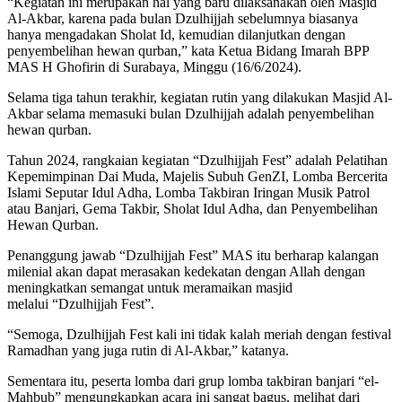
“Kegiatan ini merupakan hal yang baru dilaksanakan oleh Masjid
Al-Akbar, karena pada bulan Dzulhijjah sebelumnya biasanya
hanya mengadakan Sholat Id, kemudian dilanjutkan dengan
penyembelihan hewan qurban,” kata Ketua Bidang Imarah BPP
MAS H Ghofirin di Surabaya, Minggu (16/6/2024).
Selama tiga tahun terakhir, kegiatan rutin yang dilakukan Masjid Al-
Akbar selama memasuki bulan Dzulhijjah adalah penyembelihan
hewan qurban.
Tahun 2024, rangkaian kegiatan “Dzulhijjah Fest” adalah Pelatihan
Kepemimpinan Dai Muda, Majelis Subuh GenZI, Lomba Bercerita
Islami Seputar Idul Adha, Lomba Takbiran Iringan Musik Patrol
atau Banjari, Gema Takbir, Sholat Idul Adha, dan Penyembelihan
Hewan Qurban.
Penanggung jawab “Dzulhijjah Fest” MAS itu berharap kalangan
milenial akan dapat merasakan kedekatan dengan Allah dengan
meningkatkan semangat untuk meramaikan masjid
melalui “Dzulhijjah Fest”.
“Semoga, Dzulhijjah Fest kali ini tidak kalah meriah dengan festival
Ramadhan yang juga rutin di Al-Akbar,” katanya.
Sementara itu, peserta lomba dari grup lomba takbiran banjari “el-
Mahbub” mengungkapkan acara ini sangat bagus, melihat dari