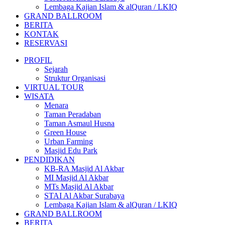
Lembaga Kajian Islam & alQuran / LKIQ
GRAND BALLROOM
BERITA
KONTAK
RESERVASI
PROFIL
Sejarah
Struktur Organisasi
VIRTUAL TOUR
WISATA
Menara
Taman Peradaban
Taman Asmaul Husna
Green House
Urban Farming
Masjid Edu Park
PENDIDIKAN
KB-RA Masjid Al Akbar
MI Masjid Al Akbar
MTs Masjid Al Akbar
STAI Al Akbar Surabaya
Lembaga Kajian Islam & alQuran / LKIQ
GRAND BALLROOM
BERITA