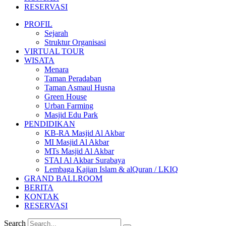
RESERVASI
PROFIL
Sejarah
Struktur Organisasi
VIRTUAL TOUR
WISATA
Menara
Taman Peradaban
Taman Asmaul Husna
Green House
Urban Farming
Masjid Edu Park
PENDIDIKAN
KB-RA Masjid Al Akbar
MI Masjid Al Akbar
MTs Masjid Al Akbar
STAI Al Akbar Surabaya
Lembaga Kajian Islam & alQuran / LKIQ
GRAND BALLROOM
BERITA
KONTAK
RESERVASI
Search